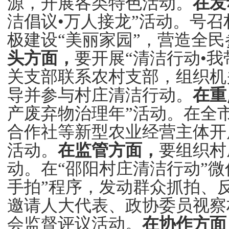
源，开展各类特色活动。
在发
洁倡议
•
万人接龙
”活动。号
极建设“美丽家园”，营造全
头方面，
要开展
“清洁行动
•
我
关支部联系农村支部，组织机
导并参与村庄清洁行动。
在重
产废弃物治理年”活动。在全
合作社等新型农业经营主体开
活动。
在监管方面，
要组织村
动。
在
“邵阳村庄清洁行动
”
微
手拍
”
程序，发动群众抓拍、
邀请人大代表、政协委员视察
会监督评议活动。
在协作方面