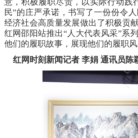
意，积极履职尽责，以实际行动践
民”的庄严承诺，书写了一份份令
经济社会高质量发展做出了积极贡
红网邵阳站推出“人大代表风采”系
双清区人大常委会机关积
他们的履职故事，展现他们的履职风
红网时刻新闻记者 李娟 通讯员陈