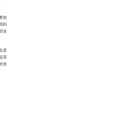
整改
我剖
部全
会是
提高
的党