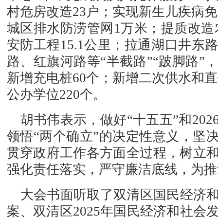
村危房改造23户；实现新生儿疾病免
城区排水防涝管网1万米；提质改造农
安防工程15.1公里；拉通湖口井
路、红旗河路等“半截路”“跛脚路
新增充电桩60个；新增二次供水和直饮
公办学位220个。
胡书伟表示，做好“十五五”和20
领悟“两个确立”的决定性意义，坚
贯穿政府工作各方面全过程，树立
强化责任落实，严守廉洁底线，为推
大会书面听取了双清区国民经济
案、双清区2025年国民经济和社会