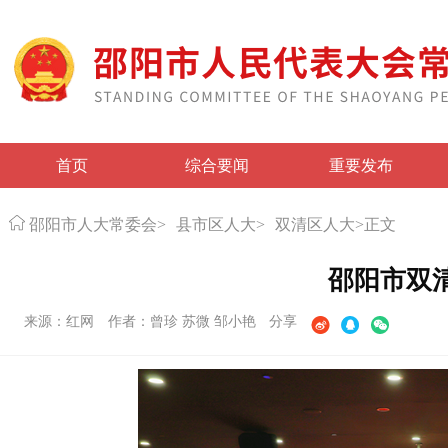
首页
综合要闻
重要发布
邵阳市人大常委会
>
县市区人大
>
双清区人大
>
正文
邵阳市双
来源：红网
作者：曾珍 苏微 邹小艳
分享